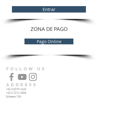
Entrar
ZONA DE PAGO
Pago Online
FOLLOW US
ADDRESS
+56 9 8379 1643
+56 9 7212 3084
Echevers 104
Viña del Mar, Chile
administracion@inclatino.org
SUBSCRIBE