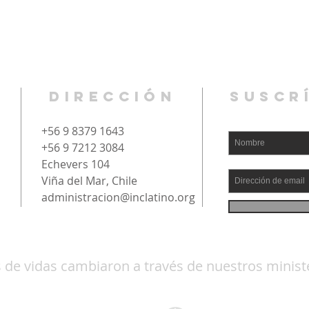
DIRECCIÓN
SUSCR
+56 9 8379 1643
+56 9 7212 3084
Echevers 104
Viña del Mar, Chile
administracion@inclatino.org
 de vidas cambiaron a través de nuestros ministe