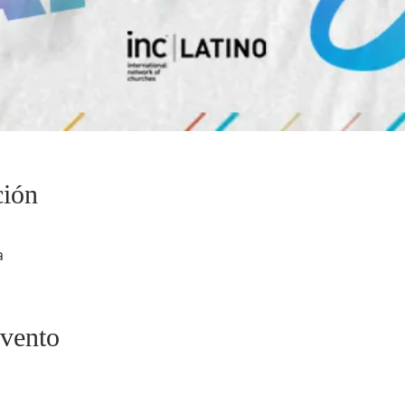
ción
a
evento