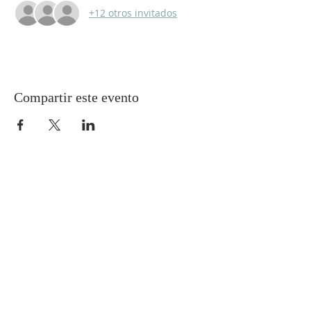
+12 otros invitados
Compartir este evento
SíGUENOS
DIRECCIÓN
+56 9 8379 1643
+56 9 7212 3084
Echevers 104
Viña del Mar, Chile
administracion@inclatino.org
SUSCRíBETE